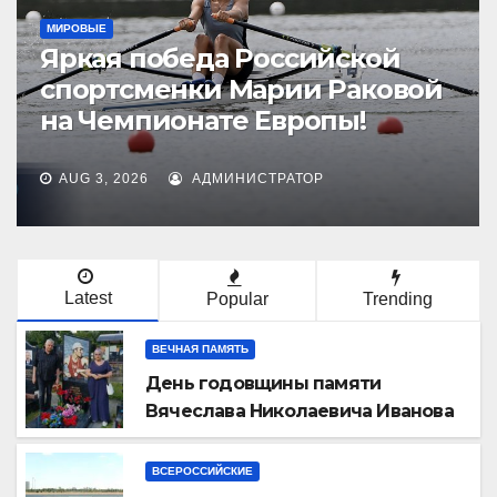
БЕЗ РУБРИКИ
МОСКОВСКИЕ
На гребном канале “Москва”
прошел Чемпионат Москвы
по академической гребле
JUL 28, 2026
АДМИНИСТРАТОР
Latest
Popular
Trending
ВЕЧНАЯ ПАМЯТЬ
День годовщины памяти
Вячеслава Николаевича Иванова
ВСЕРОССИЙСКИЕ