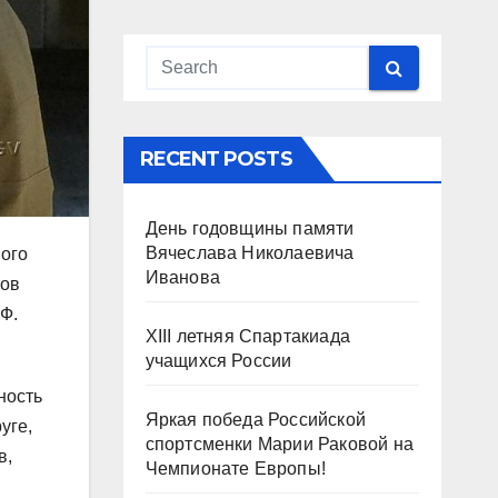
RECENT POSTS
День годовщины памяти
Вячеслава Николаевича
ого
Иванова
тов
Ф.
XIII летняя Спартакиада
учащихся России
ность
Яркая победа Российской
уге,
спортсменки Марии Раковой на
в,
Чемпионате Европы!