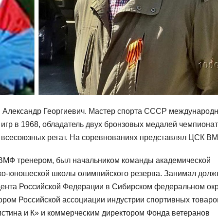
н Александр Георгиевич. Мастер спорта СССР международн
 игр в 1968, обладатель двух бронзовых медалей чемпиона
 всесоюзных регат. На соревнованиях представлял ЦСК ВМ
 ВМФ тренером, был начальником команды академической
ско-юношеской школы олимпийского резерва. Занимал долж
дента Российской Федерации в Сибирском федеральном окр
ором Российской ассоциации индустрии спортивных товаро
стина и К» и коммерческим директором Фонда ветеранов