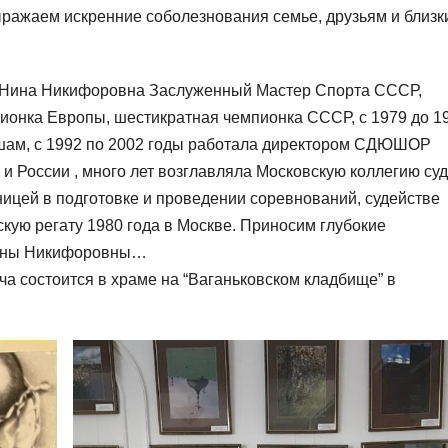
ыражаем искренние соболезнования семье, друзьям и близк
а Нина Никифоровна Заслуженный Мастер Спорта СССР,
ионка Европы, шестикратная чемпионка СССР, с 1979 до 1
шам, с 1992 по 2002 годы работала директором СДЮШОР
 и России , много лет возглавляла Московскую коллегию су
ницей в подготовке и проведении соревнований, судействе
кую регату 1980 года в Москве. Приносим глубокие
Нины Никифоровны…
 состоится в храме на “Ваганьковском кладбище” в