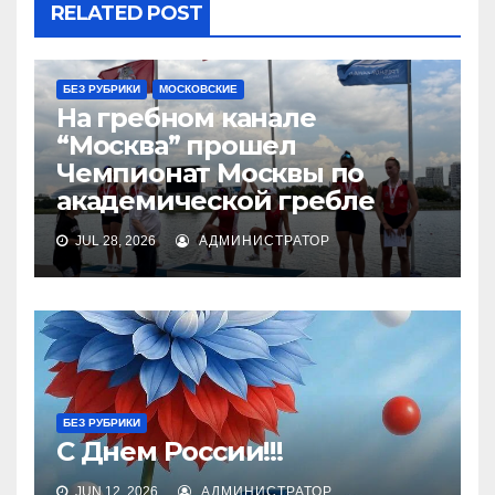
RELATED POST
БЕЗ РУБРИКИ
МОСКОВСКИЕ
На гребном канале
“Москва” прошел
Чемпионат Москвы по
академической гребле
JUL 28, 2026
АДМИНИСТРАТОР
БЕЗ РУБРИКИ
С Днем России!!!
JUN 12, 2026
АДМИНИСТРАТОР