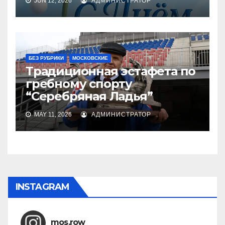
JUN 12, 2026
АДМИНИСТРАТОР
БЕЗ РУБРИКИ
МОСКОВСКИЕ
Традиционная эстафета по
гребному спорту
“Серебряная Ладья”
MAY 11, 2026
АДМИНИСТРАТОР
INSTAGRAM
mos.row